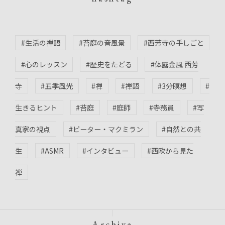
#生活の禅語
#苔庭の音風景
#西芳寺の手しごと
#心のレッスン
#歴史をたどる
#体露金風 西芳
寺
#五季風光
#禅
#禅語
#3分瞑想
#
生きるヒント
#苔庭
#庭師
#寺務員
#写
真家の視点
#ピーター・マクミラン
#自然との共
生
#ASMR
#インタビュー
#西欧から見た
禅
Archive