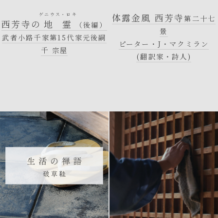
ゲニウス・ロキ
体露金風 西芳寺
第二十七
西芳寺の
地霊
（後編）
景
武者小路千家第15代家元後嗣
ピーター・J・マクミラン
千 宗屋
(翻訳家・詩人)