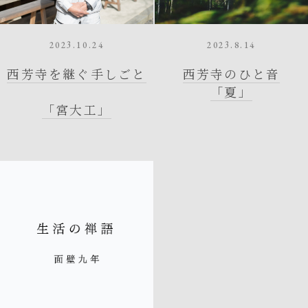
2023.10.24
2023.8.14
西芳寺を継ぐ手しごと
西芳寺のひと音
「夏」
「宮大工」