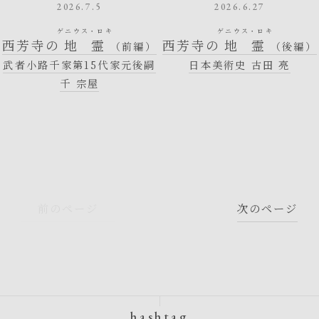
2026.7.5
2026.6.27
ゲニウス・ロキ
ゲニウス・ロキ
西芳寺の
地霊
西芳寺の
地霊
（前編）
（後編）
武者小路千家第15代家元後嗣
日本美術史 古田 亮
千 宗屋
前のページ
次のページ
hashtag