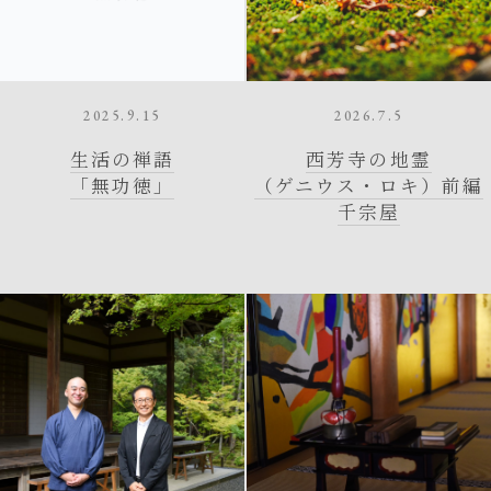
2025.9.15
2026.7.5
生活の禅語
西芳寺の地霊
「無功徳」
（ゲニウス・ロキ）前編
千宗屋