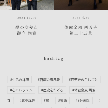
2024.11.10
2026.5.20
げんじょうじゅよう
縁の交差点
体露金風 西芳寺
御立 尚資
第二十五景
hashtag
#生活の禅語
#苔庭の音風景
#西芳寺の手しごと
#心のレッスン
#歴史をたどる
#体露金風 西芳
寺
#五季風光
#禅
#禅語
#3分瞑想
#