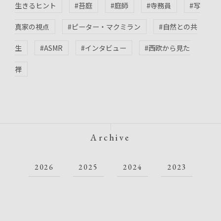
生きるヒント
#苔庭
#庭師
#寺務員
#写
真家の視点
#ピーター・マクミラン
#自然との共
生
#ASMR
#インタビュー
#西欧から見た
禅
Archive
2026
2025
2024
2023