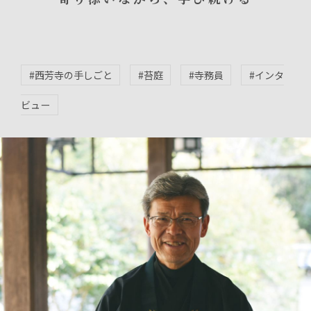
#西芳寺の手しごと
#苔庭
#寺務員
#インタ
ビュー