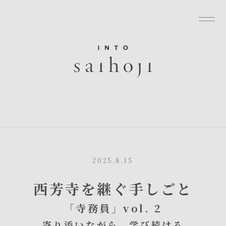
グローバルナビゲーションへ
メニューへ
本文へ
フッターへ
2025.8.15
西芳寺を継ぐ手しごと
「寺務員」vol. 2
寄り添いながら、学び続ける