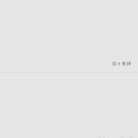
グローバルナビゲーションへ
メニューへ
本文へ
フッターへ
日々参拝