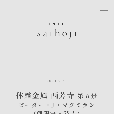
グローバルナビゲーションへ
メニューへ
本文へ
フッターへ
2024.9.20
体露金風 西芳寺
第五景
ピーター・J・マクミラン
(翻訳家・詩人)