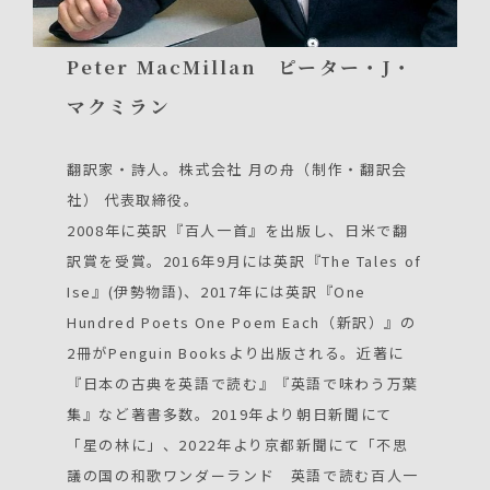
Peter MacMillan ピーター・J・
マクミラン
翻訳家・詩人。株式会社 月の舟（制作・翻訳会
社） 代表取締役。
2008年に英訳『百人一首』を出版し、日米で翻
訳賞を受賞。2016年9月には英訳『The Tales of
Ise』(伊勢物語)、2017年には英訳『One
Hundred Poets One Poem Each（新訳）』の
2冊がPenguin Booksより出版される。近著に
『日本の古典を英語で読む』『英語で味わう万葉
集』など著書多数。2019年より朝日新聞にて
「星の林に」、2022年より京都新聞にて「不思
議の国の和歌ワンダーランド 英語で読む百人一