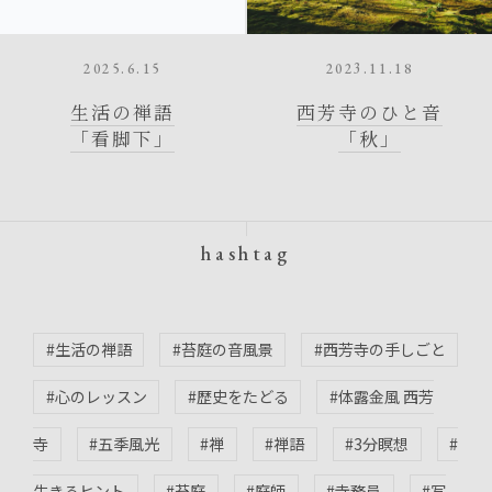
2025.6.15
2023.11.18
生活の禅語
西芳寺のひと音
「看脚下」
「秋」
hashtag
#生活の禅語
#苔庭の音風景
#西芳寺の手しごと
#心のレッスン
#歴史をたどる
#体露金風 西芳
寺
#五季風光
#禅
#禅語
#3分瞑想
#
生きるヒント
#苔庭
#庭師
#寺務員
#写