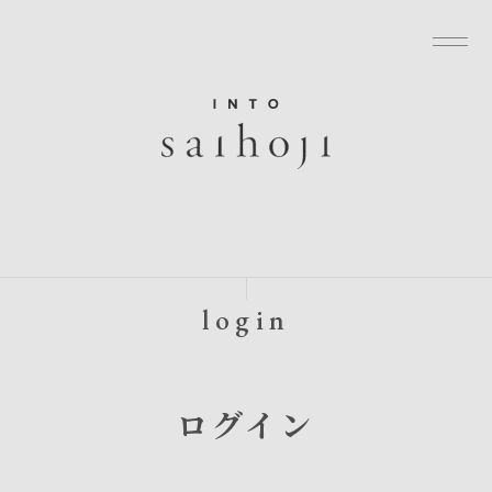
グローバルナビゲーションへ
メニューへ
本文へ
フッターへ
login
ログイン