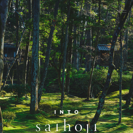
グローバルナビゲーションへ
メニューへ
本文へ
フッターへ