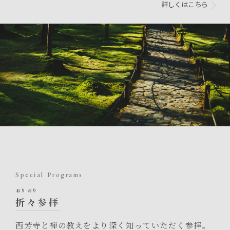
詳しくはこちら
Special Programs
おり
おり
折
々
参拝
西芳寺と禅の教えをより深く知っていただく参拝。