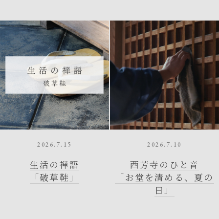
2026.7.15
2026.7.10
生活の禅語
西芳寺のひと音
「破草鞋」
「お堂を清める、夏の
日」