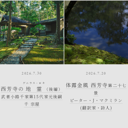
2026.7.30
2026.7.20
ゲニウス・ロキ
体露金風 西芳寺
第二十七
西芳寺の
地霊
（後編）
景
武者小路千家第15代家元後嗣
ピーター・J・マクミラン
千 宗屋
(翻訳家・詩人)