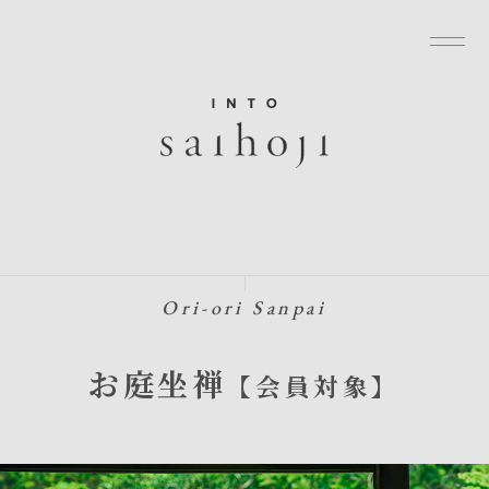
グローバルナビゲーションへ
メニューへ
本文へ
フッターへ
Ori-ori Sanpai
お庭坐禅
【会員対象】